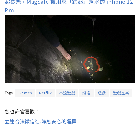
超歡樂，MagSafe 被用來「釣起」落水的 iPhone 12
Pro
Tags:
Games
Netflix
串流遊戲
授權
遊戲
遊戲產業
您也許會喜歡：
立達合法徵信社-讓您安心的選擇