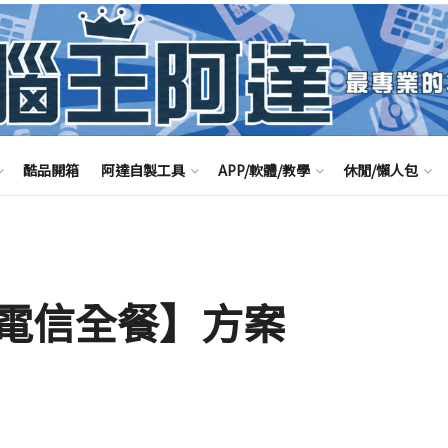
酷品開箱
阿達自製工具
APP/軟體/教學
休閒/懶人包
電信全餐】方案