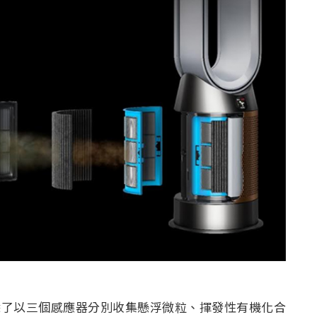
機，除了以三個感應器分別收集懸浮微粒、揮發性有機化合