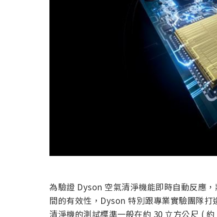
為驗證 Dyson 空氣清淨機能即時自動反
間的有效性，Dyson 特別跟專業實驗團隊打
清淨機的測試標準一般在約 30 立方公尺 ( 