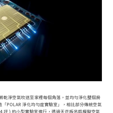
應，將乾淨空氣吹送至家裡每個角落，並均勻淨化整個房
造「POLAR 淨化均勻度實驗室」，相比部分傳統空氣
約 4 坪 ) 的小型實驗室進行，透過天花板吊扇模擬空氣