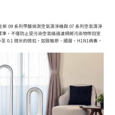
全新 09 系列甲醛偵測空氣清淨機與 07 系列空氣清淨
3 標準，不僅防止受污染空氣繞過濾網將污染物帶回室
 小至 0.1 微米的微粒，如致敏原、細菌、H1N1病毒、