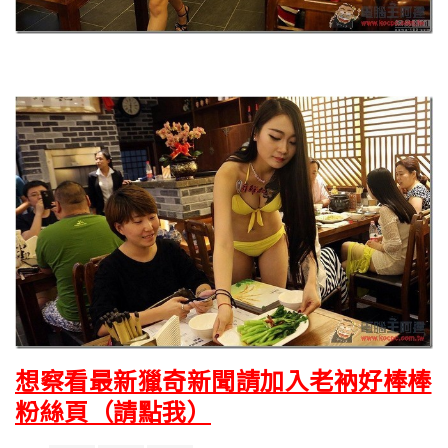
想察看最新獵奇新聞請加入老衲好棒棒
粉絲頁（請點我）