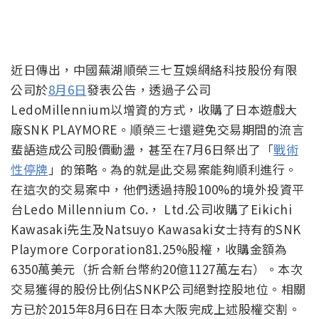
近日傳出，中國蕪湖順榮三七互娛網絡科技股份有限
公司於
8月6日
發表公告，透過子公司
LedoMillennium以增資的方式，收購了日本遊戲大
廠SNK PLAYMORE。順榮三七還避免交易期間的流言
蜚語造成公司股價動盪，甚至在7月6日祭出了「
戰術
性停牌
」的策略。為的就是此交易案能夠順利進行。
在這次的交易案中，他們透過持股100%的境外投資平
台Ledo Millennium Co.， Ltd.公司收購了Eikichi
Kawasaki先生及Natsuyo Kawasaki女士持有的SNK
Playmore Corporation81.25%股權，收購金額為
6350萬美元（折合新台幣約20億1127萬左右）。本次
交易獲得的股份比例佔SNKP公司絕對控股地位。相關
方已於2015年8月6日在日本大阪完成上述股權交割。