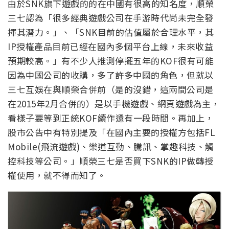
由於SNK旗下遊戲的的在中國有很高的知名度，順榮
三七認為「很多經典遊戲公司在手游時代尚未完全發
揮其潛力。」、「SNK目前的估值屬於合理水平，其
IP授權產品目前已經在國內多個平台上線，未來收益
預期較高。」有不少人推測停擺五年的KOF很有可能
因為中國公司的收購，多了許多中國的角色，但就以
三七互娛在與順榮合併前（是的沒錯，這兩間公司是
在2015年2月合併的）是以手機遊戲、網頁遊戲為主，
看樣子要等到正統KOF續作還有一段時間。再加上，
股市公告中有特別提及「在國內主要的授權方包括FL
Mobile(飛流遊戲)、樂道互動、騰訊、掌趣科技、觸
控科技等公司。」順榮三七是否買下SNK的IP做轉授
權使用，就不得而知了。