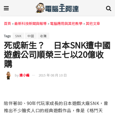
首頁
»
最新科技新聞與報導
»
電腦應用與其他教學
»
其他文章
Tags:
SNK
中國
收購
死或新生？ 日本SNK遭中國
遊戲公司順榮三七以20億收
購
by
達小編
2015 年 08 月 10 日
陪伴著80、90年代玩家成長的日本遊戲大廠SNK，曾
推出不少膾炙人口的經典遊戲作品，像是《格鬥天