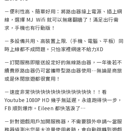
－便利性高、簡單好用：將路由器接上電源、插上網
線，選擇 MJ Wifi 就可以無痛翻牆了！滿足出行需
求，手機也有行動版！
－多設備共用、高裝置上限.（手機、電腦、平板）同
時上線都不成問題。只怕家裡網速不給力XD
－訂閱服務即贈送設定好的無線路由器，一年後若不
續費原路由器仍可當攜帶型路由器使用⋯無論是商旅
或是休閒旅遊都很實用！
－速度非常快快快快快快快快快快快快！！看
Youtube 1080P HD 幾乎無延遲，永遠跑得快一步，
FB 順到爆炸。Eileen 都快落淚了…
－針對遊戲用戶加開服務器，不需要額外申請～當服
務器偵測出您是大流量使用者時，會自動跳轉到遊戲