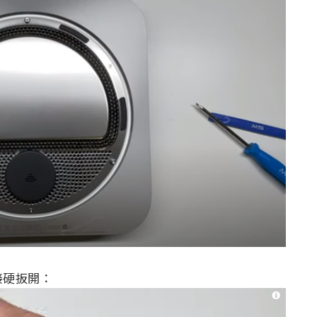
接硬扳開：