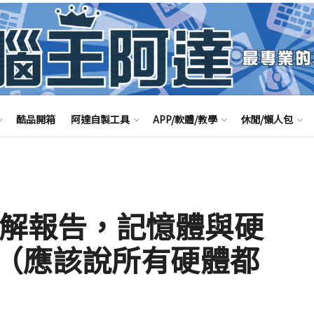
酷品開箱
阿達自製工具
APP/軟體/教學
休閒/懶人包
ni 拆解報告，記憶體與硬
（應該說所有硬體都