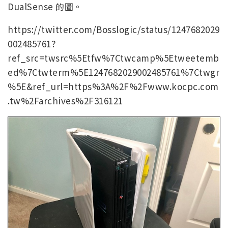
DualSense 的圖。
https://twitter.com/Bosslogic/status/1247682029
002485761?
ref_src=twsrc%5Etfw%7Ctwcamp%5Etweetemb
ed%7Ctwterm%5E1247682029002485761%7Ctwgr
%5E&ref_url=https%3A%2F%2Fwww.kocpc.com
.tw%2Farchives%2F316121