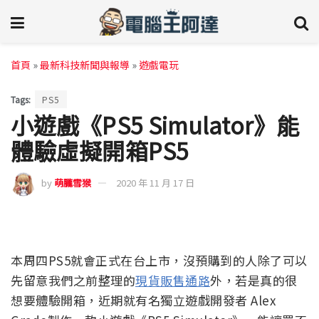
首頁
»
最新科技新聞與報導
»
遊戲電玩
Tags:
PS5
小遊戲《PS5 Simulator》能
體驗虛擬開箱PS5
by
萌朧雪猴
2020 年 11 月 17 日
本周四PS5就會正式在台上市，沒預購到的人除了可以
先留意我們之前整理的
現貨販售通路
外，若是真的很
想要體驗開箱，近期就有名獨立遊戲開發者 Alex