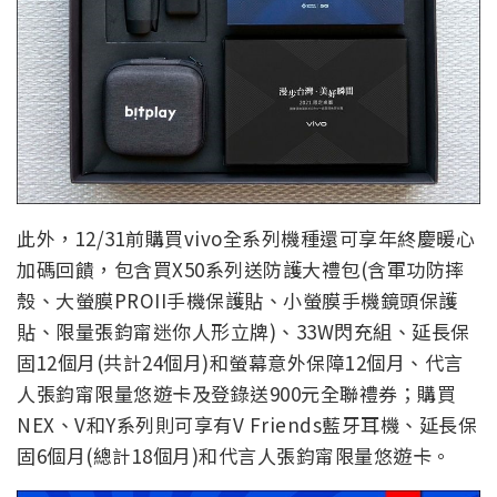
此外，12/31前購買vivo全系列機種還可享年終慶暖心
加碼回饋，包含買X50系列送防護大禮包(含軍功防摔
殼、大螢膜PROII手機保護貼、小螢膜手機鏡頭保護
貼、限量張鈞甯迷你人形立牌)、33W閃充組、延長保
固12個月(共計24個月)和螢幕意外保障12個月、代言
人張鈞甯限量悠遊卡及登錄送900元全聯禮券；購買
NEX、V和Y系列則可享有V Friends藍牙耳機、延長保
固6個月(總計18個月)和代言人張鈞甯限量悠遊卡。