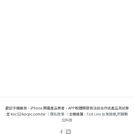
歡迎手機廠商、iPhone 周邊產品業者、APP軟體開發商洽談合作或產品測試事
宜 koc
kocpc.com.tw ｜
隱私政策
｜主機維護：
Fast Line 台灣速連
,
阿腸數
位科技