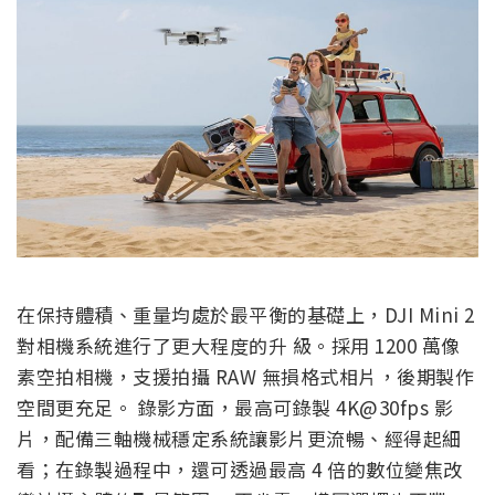
在保持體積、重量均處於最平衡的基礎上，DJI Mini 2
對相機系統進行了更大程度的升 級。採用 1200 萬像
素空拍相機，支援拍攝 RAW 無損格式相片，後期製作
空間更充足。 錄影方面，最高可錄製 4K@30fps 影
片，配備三軸機械穩定系統讓影片更流暢、經得起細
看；在錄製過程中，還可透過最高 4 倍的數位變焦改