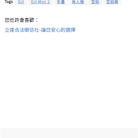
Tags:
DJI
DJI Mini 2
折疊
無人機
空拍
空拍機
您也許會喜歡：
立達合法徵信社-讓您安心的選擇