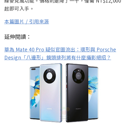
線麥克風功能。價格則是降了一千，僅需 NT$12,000
起即可入手。
本篇圖片 / 引用來源
延伸閱讀：
華為 Mate 40 Pro 疑似官圖流出：環形與 Porsche
Design「八邊形」鏡頭排列將有什麼攝影絕招？