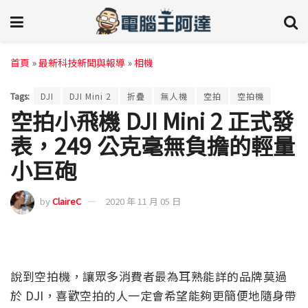
首頁
»
最新科技新聞與報導
»
相機
Tags:
DJI
DJI Mini 2
折疊
無人機
空拍
空拍機
空拍小飛機 DJI Mini 2 正式發
表，249 公克毫無負擔的輕量
小巨砲
by
ClaireC
2020 年 11 月 05 日
說到空拍機，讓眾多消費者最為耳熟能詳的品牌莫過
於 DJI，喜歡空拍的人一定會希望能夠更簡便地隨身帶