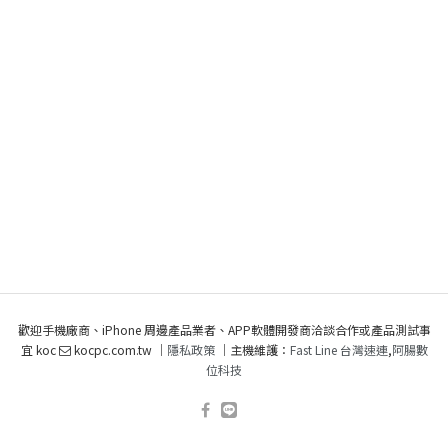
歡迎手機廠商、iPhone 周邊產品業者、APP軟體開發商洽談合作或產品測試事
宜 koc
kocpc.com.tw ｜
隱私政策
｜主機維護：
Fast Line 台灣速連
,
阿腸數
位科技