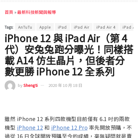
首頁
»
最新科技新聞與報導
Tags:
AnTuTu
Apple
iPad
iPad Air
iPad Air 4
iPad A
iPhone 12 與 iPad Air（第 4
代）安兔兔跑分曝光！同樣搭
載 A14 仿生晶片，但後者分
數更勝 iPhone 12 全系列
by
Shengti
2020 年 10 月 18 日
雖然 iPhone 12 系列四款機型目前僅有 6.1 吋的兩款
機型
iPhone 12
和
iPhone 12 Pro
率先開放預購，不
過從 16 日全球開放預購至今的成績，毫無疑問就是賣