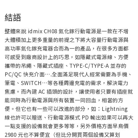
結語
整體來說 idmix CH08 氮化鎵行動電源是一款在不增
大體積加上更多重量的前提之下將大容量行動電源與
高功率氮化鎵充電器合而為一的產品，在很多方面都
可感受到廠商設計上的巧思，如隱藏式電源線、方便
攜帶的吊繩、隱藏式插座、TYPE-C/TYPE-A 並存的
PC/QC 快充介面….全面滿足現代人經常需要為手機、
筆電、SWITCH…等各種周邊充電的需求，解決電力
焦慮。而內建 AC 插頭的設計，讓使用者只要有插座就
能同時為行動電源與所有裝置一同回血，相當的方
便。但它也有一些可以改進的部分，如：Lightning
線也許可以贈送、行動電源模式 PD 輸出如果可以再大
一點支援的設備就會更多等等，另外價格方面早鳥價
2980 元也不算便宜（但比分開買兩個設備又算划