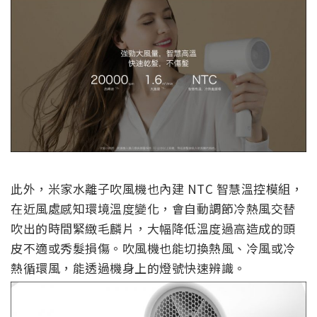
此外，米家水離子吹風機也內建 NTC 智慧溫控模組，
在近風處感知環境溫度變化，會自動調節冷熱風交替
吹出的時間緊緻毛麟片，大幅降低溫度過高造成的頭
皮不適或秀髮損傷。吹風機也能切換熱風、冷風或冷
熱循環風，能透過機身上的燈號快速辨識。