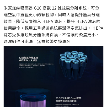
米家無線吸塵器 G10 搭載 12 錐炫風分離系統，可分
離空氣中直徑更小的顆粒物，同時大幅提升塵氣分離
效果、降低灰塵進入 HEPA 濾芯，提升 HEPA 濾芯的
使用壽命。採用五重過濾系統將潔淨空氣排出， HEPA
濾芯受多錐炫風分離系統保護，不僅讓污染度更小、
過濾組件可水洗，無需頻繁更換濾芯。