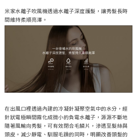
米家水離子吹風機透過水離子深度護髮，讓秀髮長時
間維持柔順亮澤。
在出風口裡透過內建的冷凝針凝聚空氣中的水分，經
針狀電極瞬間霧化成微小的負電水離子，源源不斷地
隨著風輸向秀髮，可有效閉合毛鱗片，滲透至髮絲與
頭皮。減少靜電、馴服毛躁的同時，明顯改善頭髮的