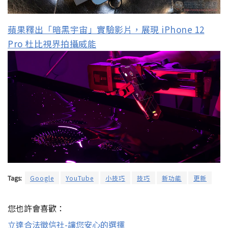
蘋果釋出「暗黑宇宙」實驗影片，展現 iPhone 12
Pro 杜比視界拍攝威能
Tags:
Google
YouTube
小技巧
技巧
新功能
更新
您也許會喜歡：
立達合法徵信社-讓您安心的選擇