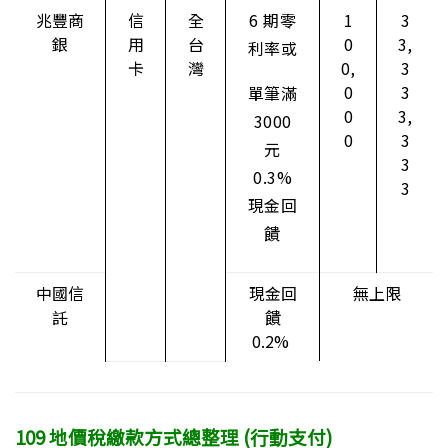
兆豐商
信
全
6 期零
1
3
銀
用
台
0
3,
利率或
卡
灣
0,
3
0
3
單筆滿
0
3,
3000
0
3
元
3
0.3%
3
現金回
饋
中國信
現金回
無上限
託
饋
0.2%
109 地價稅繳款方式總整理 (行動支付)