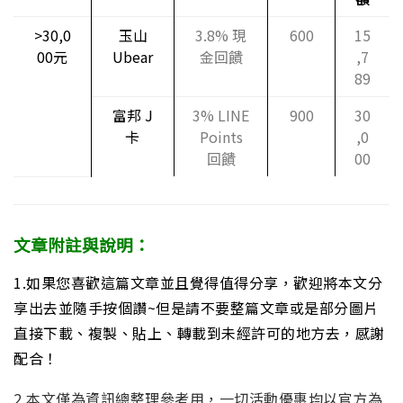
>30,0
玉山
3.8% 現
600
15
00元
Ubear
金回饋
,7
89
富邦 J
3% LINE
900
30
卡
Points
,0
回饋
00
文章附註與說明：
1.如果您喜歡這篇文章並且覺得值得分享，歡迎將本文分
享出去並隨手按個讚~但是請不要整篇文章或是部分圖片
直接下載、複製、貼上、轉載到未經許可的地方去，感謝
配合！
2.本文僅為資訊總整理參考用，一切活動優惠均以官方為