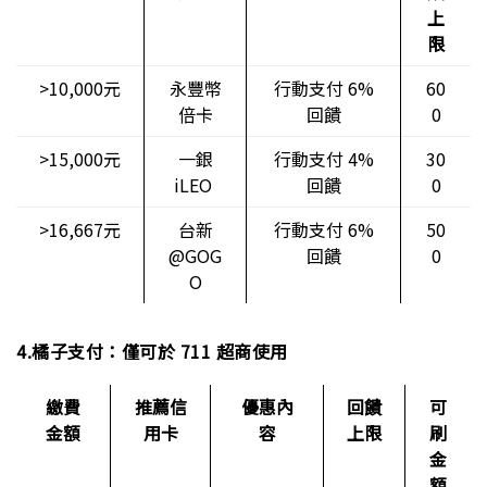
上
限
>10,000元
永豐幣
行動支付 6%
60
倍卡
回饋
0
>15,000元
一銀
行動支付 4%
30
iLEO
回饋
0
>16,667元
台新
行動支付 6%
50
@GOG
回饋
0
O
4.橘子支付：僅可於 711 超商使用
繳費
推薦信
優惠內
回饋
可
金額
用卡
容
上限
刷
金
額