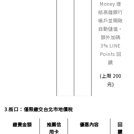
Money 連
結高雄銀行
帳戶並開啟
自動儲值，
額外加碼
3% LINE
Points 回
饋
(上限 200
元)
3.街口：僅限繳交台北市地價稅
繳費金額
推薦信
優惠內容
回
用卡
饋