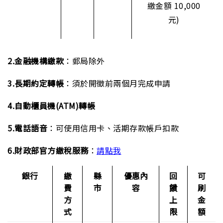
繳金額 10,000
元)
2.金融機構繳款
：郵局除外
3.長期約定轉帳
：須於開徵前兩個月完成申請
4.自動櫃員機(ATM)轉帳
5.電話語音
：可使用信用卡、活期存款帳戶扣款
6.財政部官方繳稅服務
：
請點我
銀行
繳
縣
優惠內
回
可
費
市
容
饋
刷
方
上
金
式
限
額