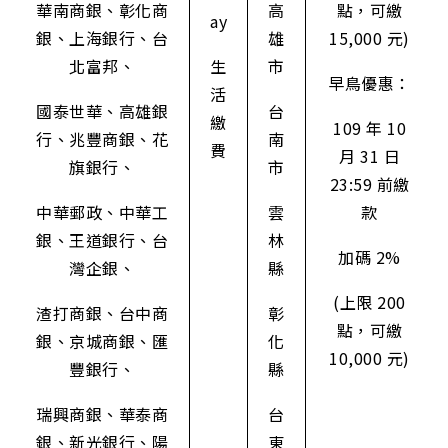
華南商銀、彰化商
高
點，可繳
ay
銀、上海銀行、台
雄
15,000 元)
北富邦、
生
市
早鳥優惠：
活
國泰世華、高雄銀
台
繳
109 年 10
行、兆豐商銀、花
南
費
月 31 日
旗銀行、
市
23:59 前繳
中華郵政、中華工
雲
款
銀、王道銀行、台
林
加碼 2%
灣企銀、
縣
(上限 200
渣打商銀、台中商
彰
點，可繳
銀、京城商銀、匯
化
10,000 元)
豐銀行、
縣
瑞興商銀、華泰商
台
銀、新光銀行、陽
東