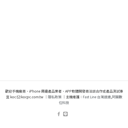
歡迎手機廠商、iPhone 周邊產品業者、APP軟體開發商洽談合作或產品測試事
宜 koc
kocpc.com.tw ｜
隱私政策
｜主機維護：
Fast Line 台灣速連
,
阿腸數
位科技