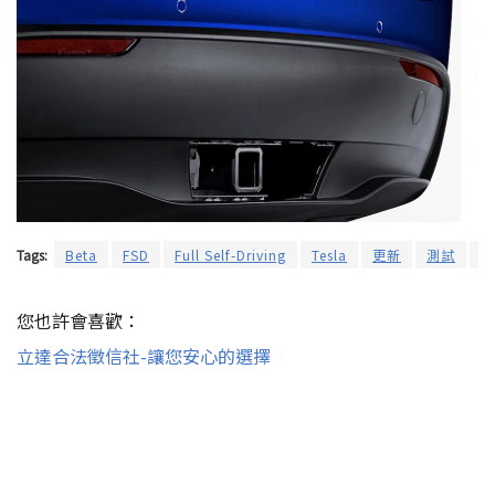
Tags:
Beta
FSD
Full Self-Driving
Tesla
更新
測試
特
您也許會喜歡：
立達合法徵信社-讓您安心的選擇