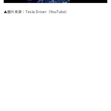
▲圖片來源：Tesla Driver（YouTube）