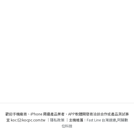
歡迎手機廠商、iPhone 周邊產品業者、APP軟體開發商洽談合作或產品測試事
宜 koc
kocpc.com.tw ｜
隱私政策
｜主機維護：
Fast Line 台灣速連
,
阿腸數
位科技