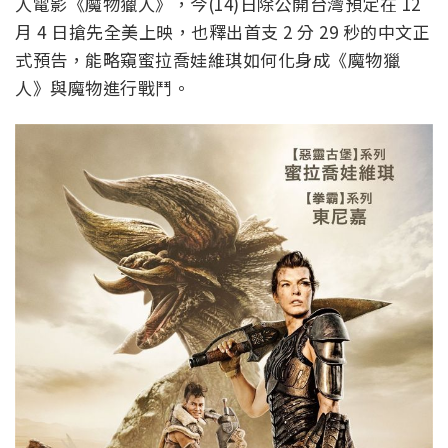
人電影《魔物獵人》，今(14)日除公開台灣預定在 12
月 4 日搶先全美上映，也釋出首支 2 分 29 秒的中文正
式預告，能略窺蜜拉喬娃維琪如何化身成《魔物獵
人》與魔物進行戰鬥。