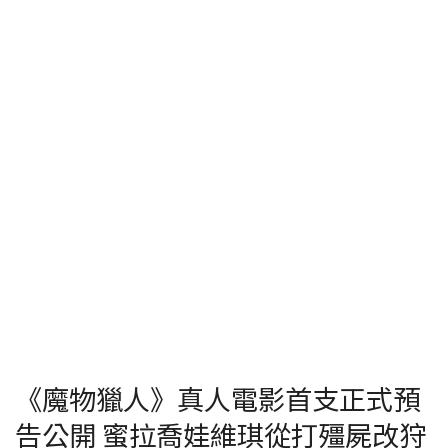
《魔物獵人》真人電影首支正式預
告公開 蜜拉喬娃維琪從打殭屍改狩