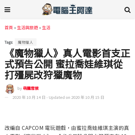
首頁
»
生活與旅遊
»
生活
Tags:
魔物獵人
《魔物獵人》真人電影首支正
式預告公開 蜜拉喬娃維琪從
打殭屍改狩獵魔物
by
萌朧雪猴
2020 年 10 月 14 日 - Updated on 2020 年 10 月 15 日
改編自 CAPCOM 電玩遊戲，由蜜拉喬娃維琪主演的真