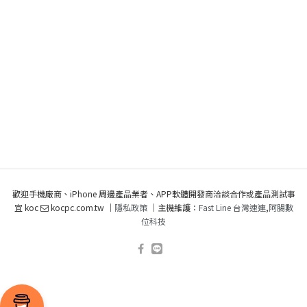
歡迎手機廠商、iPhone 周邊產品業者、APP軟體開發商洽談合作或產品測試事
宜 koc
kocpc.com.tw ｜
隱私政策
｜主機維護：
Fast Line 台灣速連
,
阿腸數
位科技