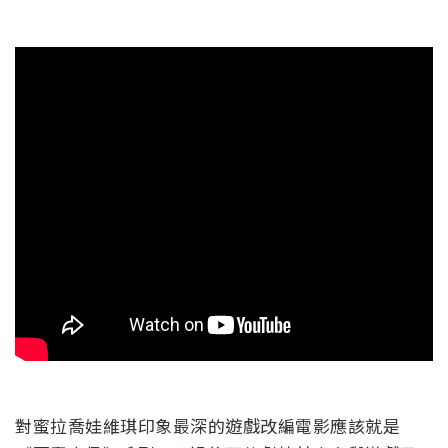
對蜜拉喬娃維琪印象最深的遊戲改編電影應該就是