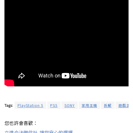
Tags:
PlayStation 5
PS5
SONY
家用主機
拆解
遊戲主
您也許會喜歡：
立達合法徵信社-讓您安心的選擇