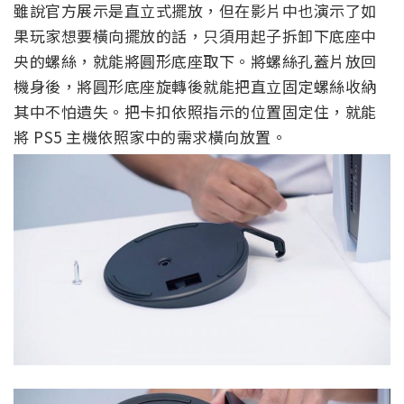
雖說官方展示是直立式擺放，但在影片中也演示了如
果玩家想要橫向擺放的話，只須用起子拆卸下底座中
央的螺絲，就能將圓形底座取下。將螺絲孔蓋片放回
機身後，將圓形底座旋轉後就能把直立固定螺絲收納
其中不怕遺失。把卡扣依照指示的位置固定住，就能
將 PS5 主機依照家中的需求橫向放置。