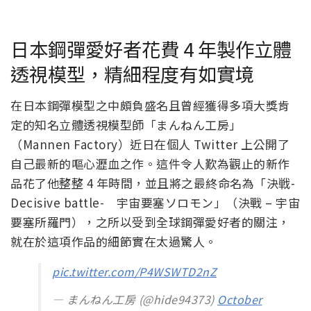
日本鋼彈愛好者花費 4 年製作立體
透視模型，精細程度有如實境
在日本鋼彈模型之中頗負盛名且曾經獲得多項大獎肯
定的知名立體透視模型師「まんねん工房」
（Mannen Factory）近日在個人 Twitter 上公開了
自己最新的嘔心瀝血之作。這件令人歎為觀止的新作
品花了他整整 4 年時間，並且將之最終命名為「決戦-
Decisive battle- 宇宙要塞ソロモン」（決戰 – 宇宙
要塞所羅門），之所以受到全球鋼彈愛好者的關注，
就在於這項作品的細節實在太過驚人。
pic.twitter.com/P4WSWTD2nZ
— まんねん工房 (@hide94373)
October