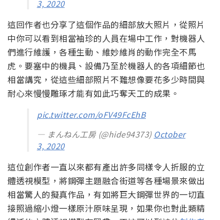
3, 2020
這回作者也分享了這個作品的細部放大照片，從照片
中你可以看到相當袖珍的人員在場中工作，對機器人
們進行維護，各種生動、維妙維肖的動作完全不馬
虎。要塞中的機具、設備乃至於機器人的各項細節也
相當講究，從這些細部照片不難想像要花多少時間與
耐心來慢慢雕琢才能有如此巧奪天工的成果。
pic.twitter.com/oFV49FcEhB
— まんねん工房 (@hide94373)
October
3, 2020
這位創作者一直以來都有產出許多同樣令人折服的立
體透視模型，將鋼彈主題融合街道等各種場景來做出
相當驚人的擬真作品，有如將巨大鋼彈世界的一切直
接照過縮小燈一樣原汁原味呈現，如果你也對此類精