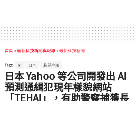
首頁
»
最新科技新聞與報導
»
最新科技新聞
Tags:
ai
日本
臉部辨識
日本 Yahoo 等公司開發出 AI
預測通緝犯現年樣貌網站
「TEHAI」，有助警察捕獲長
年在逃份子
by
ClaireC
2020 年 09 月 30 日