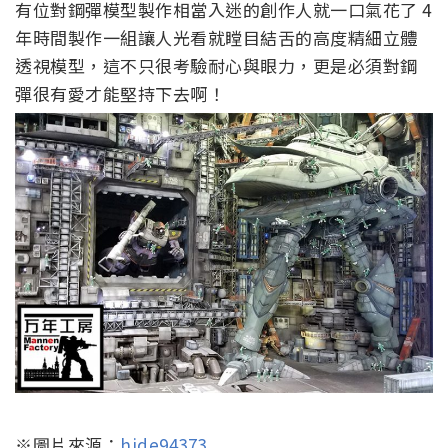
有位對鋼彈模型製作相當入迷的創作人就一口氣花了 4
年時間製作一組讓人光看就瞠目結舌的高度精細立體
透視模型，這不只很考驗耐心與眼力，更是必須對鋼
彈很有愛才能堅持下去啊！
※圖片來源：
hide94373