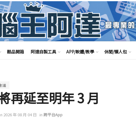
酷品開箱
阿達自製工具
APP/軟體/教學
休閒/懶人包
會議
免費將再延至明年 3 月
on 2026 年 08 月 04 日
in
跨平台App