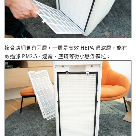
複合濾網更有兩層，一層是高效 HEPA 過濾層，能有
效過濾 PM2.5、煙霧、塵蟎等微小懸浮顆粒：