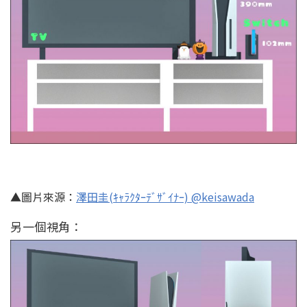
▲圖片來源：
澤田圭(ｷｬﾗｸﾀｰﾃﾞｻﾞｲﾅｰ) @keisawada
另一個視角：