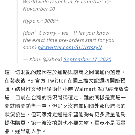
Worldwide launch in 36 countries 👉
November 10
Hype 👉 9000+
(don’t worry – we’ll let you know
the exact time pre-orders start for you
soon)
pic.twitter.com/SLUrrtszyN
— Xbox (@Xbox)
September 17, 2020
這一切混亂的起因在於通路與廠商之間溝通的落差，
在發表後 PS 官方 Twitter 在週三推文說週四開始預
購，結果推文發出後兩個小時 Walmart 就已經開放賣
場。目前在台灣的情況尚稱穩定，雖說同樣是賣場一
開就瞬間銷售一空，但好歹沒有如同國外那般誇張的
狀況發生，但玩家肯定還是希望能夠有更多貨量能夠
提供購買，第一波沒搶到也不要失望，畢竟不是限量
品，遲早能入手。