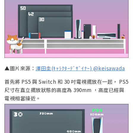
▲圖片來源：
澤田圭(ｷｬﾗｸﾀｰﾃﾞｻﾞｲﾅｰ) @keisawada
首先將 PS5 與 Switch 和 30 吋電視擺放在一起， PS5
尺寸在直立擺放狀態的高度為 390mm ，高度已經與
電視相當接近。