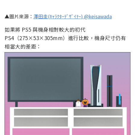
▲圖片來源：
澤田圭(ｷｬﾗｸﾀｰﾃﾞｻﾞｲﾅｰ) @keisawada
如果將 PS5 與機身相對較大的初代
PS4（275×53×305mm）進行比較，機身尺寸仍有
相當大的差距：