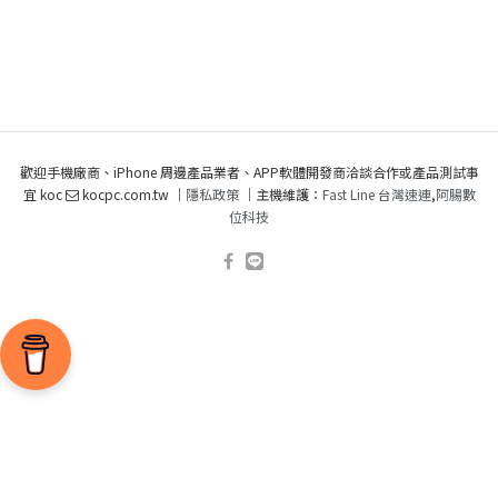
歡迎手機廠商、iPhone 周邊產品業者、APP軟體開發商洽談合作或產品測試事
宜 koc
kocpc.com.tw ｜
隱私政策
｜主機維護：
Fast Line 台灣速連
,
阿腸數
位科技