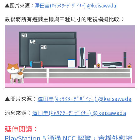
▲圖片來源：
澤田圭(ｷｬﾗｸﾀｰﾃﾞｻﾞｲﾅｰ) @keisawada
最後將所有遊戲主機與三種尺寸的電視模擬比較：
▲圖片來源：
澤田圭(ｷｬﾗｸﾀｰﾃﾞｻﾞｲﾅｰ) @keisawada
消息來源：
澤田圭(ｷｬﾗｸﾀｰﾃﾞｻﾞｲﾅｰ) @keisawada
延伸閱讀：
PlayStation 5 通過 NCC 認證，實機外觀搶