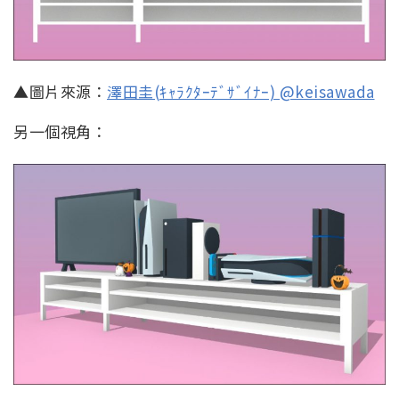
▲圖片來源：
澤田圭(ｷｬﾗｸﾀｰﾃﾞｻﾞｲﾅｰ) @keisawada
另一個視角：