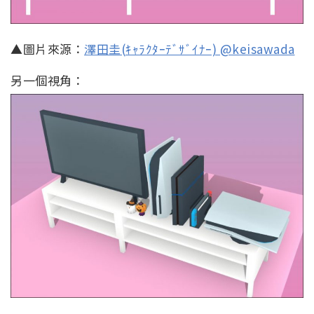
▲圖片來源：
澤田圭(ｷｬﾗｸﾀｰﾃﾞｻﾞｲﾅｰ) @keisawada
另一個視角：