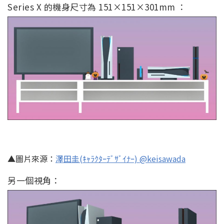
Series X 的機身尺寸為 151×151×301mm ：
▲圖片來源：
澤田圭(ｷｬﾗｸﾀｰﾃﾞｻﾞｲﾅｰ) @keisawada
另一個視角：