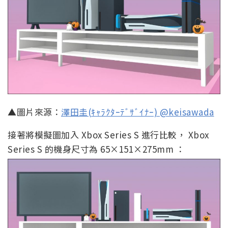
▲圖片來源：
澤田圭(ｷｬﾗｸﾀｰﾃﾞｻﾞｲﾅｰ) @keisawada
接著將模擬圖加入 Xbox Series S 進行比較， Xbox
Series S 的機身尺寸為 65×151×275mm ：