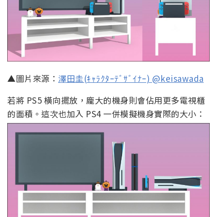
▲圖片來源：
澤田圭(ｷｬﾗｸﾀｰﾃﾞｻﾞｲﾅｰ) @keisawada
若將 PS5 橫向擺放，龐大的機身則會佔用更多電視櫃
的面積。這次也加入 PS4 一併模擬機身實際的大小：