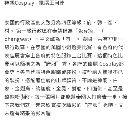
泰國的行政區劃大致分為四個等級：府、縣、區、
村。 第一級行政區在泰語稱為「จังหวัด」（
changwat），中文譯為「府」。 泰國一共有77個一
級行政區，在泰國的萬國小姐選美比賽，有各府的代
表佳麗會穿上各府的特色服飾上台比賽，這個特色比
賽可以簡稱之為“府服”秀，各府的佳麗 Cosplay都
會穿上各自代表特色服飾或裝扮，這些讓人驚嘆不已
的裝扮，搭配著佳麗的出眾顏質，不論是神廟、白
象、金翅鳥、納迦龍、金鳯、獅船、四面佛、甚至是
酸辣粉(疑?，每一張照片都能幫泰國大打廣告一番，接
下來我們就一起來欣賞這次精彩的“府服”秀吧，文
末還有精采的影片喔