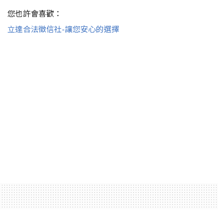
▲想成為超人可能難了點，但扮成超人特攻隊的一員倒不是
個大問題
有一位網友 Annie Segarra 就看到了這些服裝，並試
著訂購並試穿出來，展示在 Twitter 上。她的試穿照
片感染了許多網友，並認為迪士尼的這些新服裝確實
抓住了弱勢族群心裡。起碼家人不用為了如何替輪椅