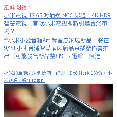
延伸閱讀：
小米電視 4S 65 吋通過 NCC 認證！4K HDR
智慧電視，首款小米電視即將引進台灣市
場？
小米10至尊紀念版 開箱、評測：DxOMark 130分，小
米創業十週年代表作