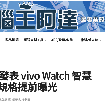
酷品開箱
阿達自製工具
APP/軟體/教學
休閒/懶人包
表 vivo Watch 智慧
規格提前曝光
聞與報導
,
最新科技新聞