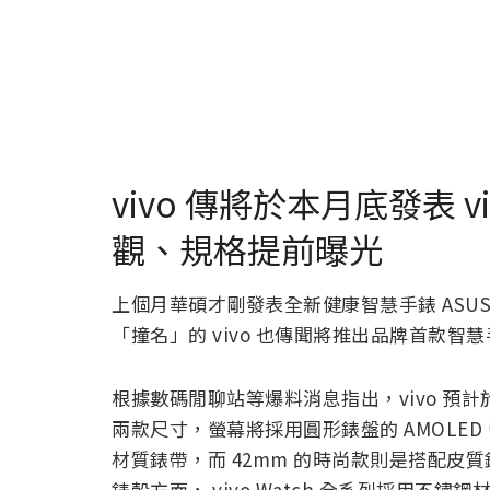
vivo 傳將於本月底發表 v
觀、規格提前曝光
上個月華碩才剛發表全新健康智慧手錶 ASUS Viv
「撞名」的 vivo 也傳聞將推出品牌首款智慧手錶
根據數碼閒聊站等爆料消息指出，vivo 預計於本月底
兩款尺寸，螢幕將採用圓形錶盤的 AMOLED
材質錶帶，而 42mm 的時尚款則是搭配皮
錶殼方面， vivo Watch 全系列採用不鏽鋼