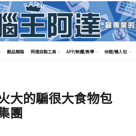
酷品開箱
阿達自製工具
APP/軟體/教學
休閒/懶人包
火大的騙很大食物包
集團