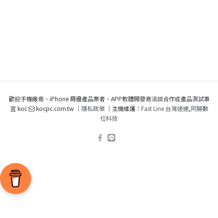
歡迎手機廠商、iPhone 周邊產品業者、APP軟體開發商洽談合作或產品測試事
宜 koc
kocpc.com.tw ｜
隱私政策
｜主機維護：
Fast Line 台灣速連
,
阿腸數
位科技