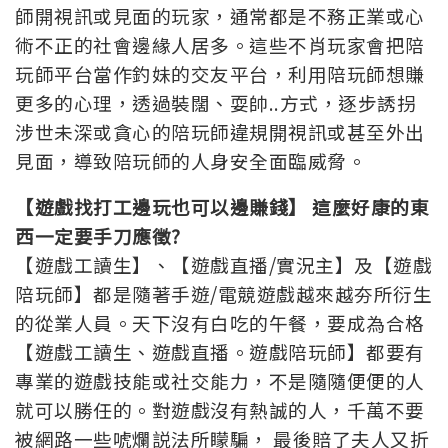
師開視訊或見面的玩家，通常都是不務正業或心
術不正的社會邊緣人居多。這些不肖玩家會把陪
玩師平台當作釣妹的交友平台，利用陪玩師想賺
更多的心理，透過裝闊、耍帥..方式，逐步誘拐
涉世未深或貪心的陪玩師違規開視訊或甚至外出
見面，導致陪玩師的人身安全面臨威脅。
【遊戲找打工邊玩也可以邊賺錢】 這麼好康的東
西一定要手刀應徵?
【遊戲工讀生】、【遊戲直播/實況主】及【遊戲
陪玩師】都是隨著手遊/電競遊戲越來越夯所衍生
的從業人員。天下沒有白吃的午餐，要成為合格
【遊戲工讀生、遊戲直播。遊戲陪玩師】都要有
專業的遊戲技能或社交能力，不是隨隨便便的人
就可以勝任的。對遊戲沒有熱誠的人，千萬不要
被網路一些唬爛説法所矇騙， 最後賠了夫人又折