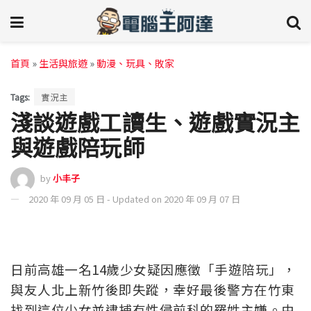
首頁
»
生活與旅遊
»
動漫、玩具、敗家
Tags:
實況主
淺談遊戲工讀生、遊戲實況主
與遊戲陪玩師
by
小丰子
2020 年 09 月 05 日 - Updated on 2020 年 09 月 07 日
日前高雄一名14歲少女疑因應徵「手遊陪玩」，
與友人北上新竹後即失蹤，幸好最後警方在竹東
找到這位少女並逮捕有性侵前科的羅姓主嫌。由