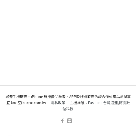
歡迎手機廠商、iPhone 周邊產品業者、APP軟體開發商洽談合作或產品測試事
宜 koc
kocpc.com.tw ｜
隱私政策
｜主機維護：
Fast Line 台灣速連
,
阿腸數
位科技