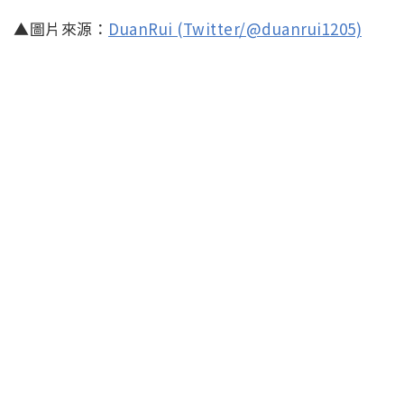
▲圖片來源：
DuanRui (Twitter/@duanrui1205)