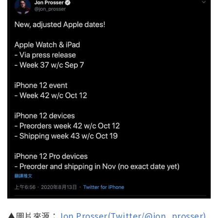
▲圖片來源：
Jon Prosser(Twitter/@jon_prosser)