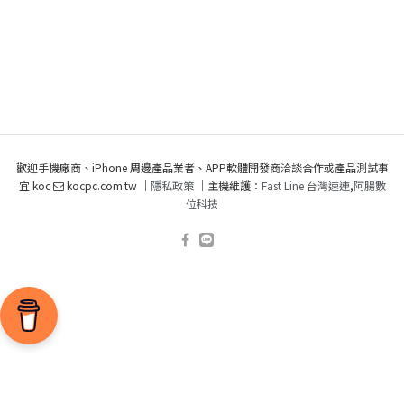
歡迎手機廠商、iPhone 周邊產品業者、APP軟體開發商洽談合作或產品測試事
宜 koc
kocpc.com.tw ｜
隱私政策
｜主機維護：
Fast Line 台灣速連
,
阿腸數
位科技