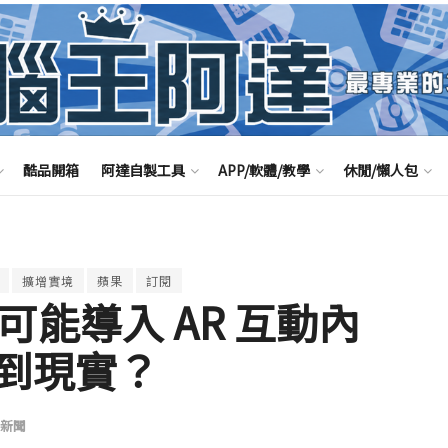
酷品開箱
阿達自製工具
APP/軟體/教學
休閒/懶人包
擴增實境
蘋果
訂閱
 將可能導入 AR 互動內
到現實？
新聞