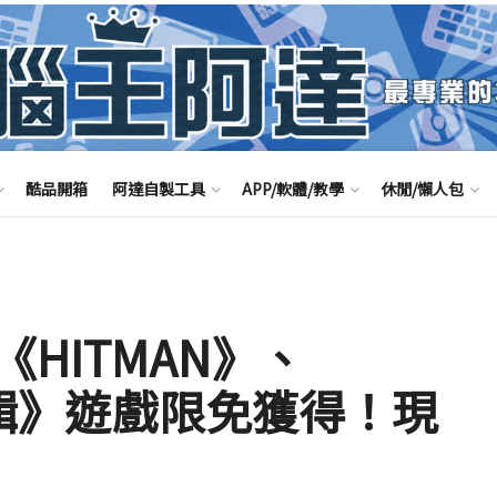
酷品開箱
阿達自製工具
APP/軟體/教學
休閒/懶人包
HITMAN》、
 合輯》遊戲限免獲得！現