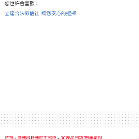
您也許會喜歡：
立達合法徵信社-讓您安心的選擇
首頁
»
最新科技新聞與報導
»
3C產品開箱/廠商邀測