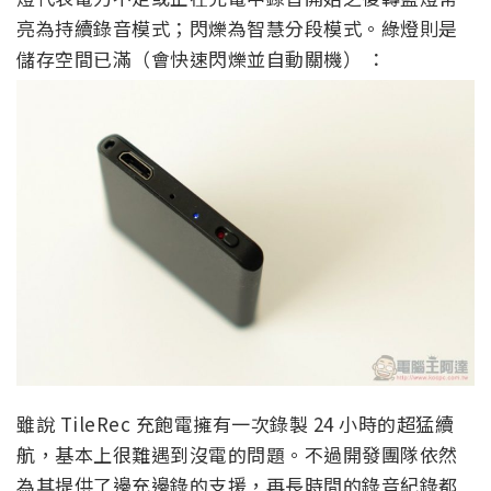
亮為持續錄音模式；閃爍為智慧分段模式。綠燈則是
儲存空間已滿（會快速閃爍並自動關機） ：
雖說 TileRec 充飽電擁有一次錄製 24 小時的超猛續
航，基本上很難遇到沒電的問題。不過開發團隊依然
為其提供了邊充邊錄的支援，再長時間的錄音紀錄都