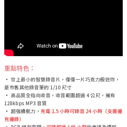
重點特色：
· 世上最小的智慧錄音片，僅僅一片巧克力般迷你，
是市售其他錄音筆的 1/10 尺寸
· 高品質全指向收音，收音範圍超過 4 公尺，擁有
128kbps MP3 音質
· 超強續航力，
充電 1.5 小時可錄音 24 小時（支援邊
充邊錄）
· 8GB 儲存空間，
可錄超過 145 小時
的會議及課程