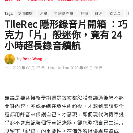
Tags:
使用體驗
測試
無線麥克風
評價
評測
鋁合金
錄
TileRec 隱形錄音片開箱 ：巧
克力「片」般迷你，竟有 24
小時超長錄音續航
by
Ross Wang
2020 年 08 月 27 日 - Updated on 2020 年 09 月 28 日
無論是要迎接新學期還是每次都怨嘆會議過後想不起
關鍵內容，亦或是總在發生糾紛後，才想到應該要全
程都用錄音來保護自己。才發現，即便現代汽機車幾
乎都不會忘記裝個行車記錄器，卻忽略把自己生活片
段留下「紀錄」的重要性。在海外獲得優異集資成