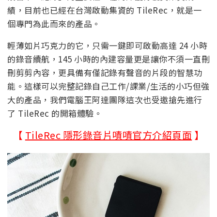
績，目前也已經在台灣啟動集資的 TileRec，就是一
個專門為此而來的產品。
輕薄如片巧克力的它，只需一鍵即可啟動高達 24 小時
的錄音續航，145 小時的內建容量更是讓你不須一直刪
刪剪剪內容，更具備有僅記錄有聲音的片段的智慧功
能。這樣可以完整記錄自己工作/課業/生活的小巧但強
大的產品，我們電腦王阿達團隊這次也受邀搶先進行
了 TileRec 的開箱體驗。
【
TileRec 隱形錄音片嘖嘖官方介紹頁面
】