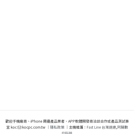
歡迎手機廠商、iPhone 周邊產品業者、APP軟體開發商洽談合作或產品測試事
宜 koc
kocpc.com.tw ｜
隱私政策
｜主機維護：
Fast Line 台灣速連
,
阿腸數
位科技