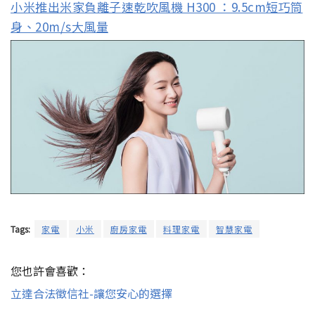
小米推出米家負離子速乾吹風機 H300 ：9.5cm短巧筒
身、20m/s大風量
Tags:
家電
小米
廚房家電
料理家電
智慧家電
您也許會喜歡：
立達合法徵信社-讓您安心的選擇