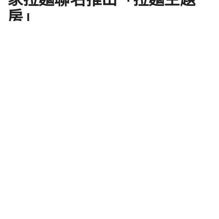
房」
by
Shengti
2020 年 07 月 24 日
東急飯店集團在日本及亞太平洋地區擁有五十間飯
店，旗下品牌「東急REI飯店」在北海道札幌東急REI
飯店，近期與拉麵連鎖店家「山岡家」聯名推出「山
岡家部屋」這期間限定的拉麵主題客房。