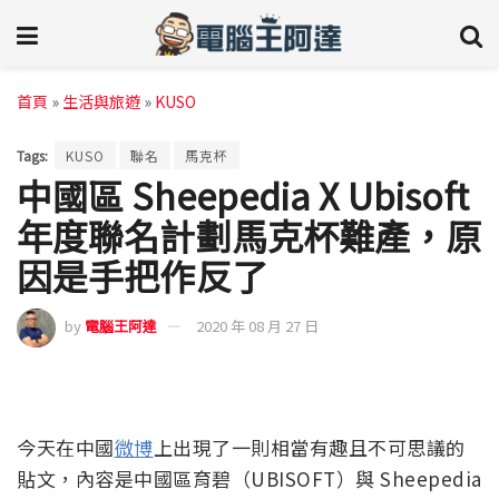
首頁
»
生活與旅遊
»
KUSO
Tags:
KUSO
聯名
馬克杯
中國區 Sheepedia X Ubisoft
年度聯名計劃馬克杯難產，原
因是手把作反了
by
電腦王阿達
2020 年 08 月 27 日
今天在中國
微博
上出現了一則相當有趣且不可思議的
貼文，內容是中國區育碧（UBISOFT）與 Sheepedia