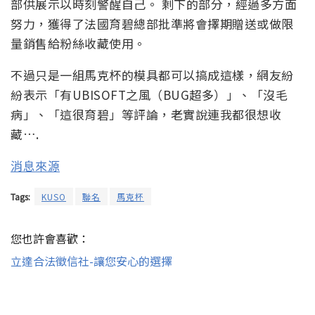
部供展示以時刻警醒自己。 剩下的部分，經過多方面
努力，獲得了法國育碧總部批準將會擇期贈送或做限
量銷售給粉絲收藏使用。
不過只是一組馬克杯的模具都可以搞成這樣，網友紛
紛表示「有UBISOFT之風（BUG超多）」、「沒毛
病」、「這很育碧」等評論，老實說連我都很想收
藏….
消息來源
Tags:
KUSO
聯名
馬克杯
您也許會喜歡：
立達合法徵信社-讓您安心的選擇