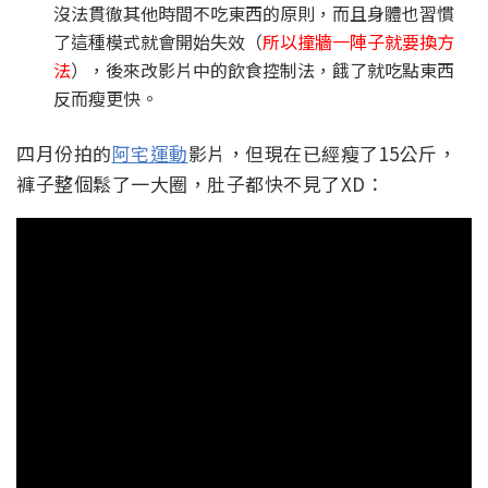
沒法貫徹其他時間不吃東西的原則，而且身體也習慣
了這種模式就會開始失效（
所以撞牆一陣子就要換方
法
），後來改影片中的飲食控制法，餓了就吃點東西
反而瘦更快。
四月份拍的
阿宅運動
影片，但現在已經瘦了15公斤，
褲子整個鬆了一大圈，肚子都快不見了XD：