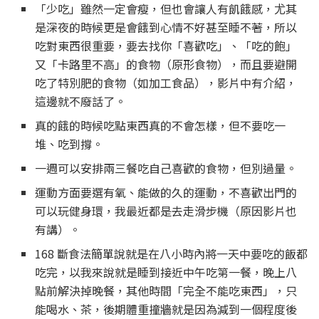
「少吃」雖然一定會瘦，但也會讓人有飢餓感，尤其
是深夜的時候更是會餓到心情不好甚至睡不著，所以
吃對東西很重要，要去找你「喜歡吃」、「吃的飽」
又「卡路里不高」的食物（原形食物），而且要避開
吃了特別肥的食物（如加工食品），影片中有介紹，
這邊就不廢話了。
真的餓的時候吃點東西真的不會怎樣，但不要吃一
堆、吃到撐。
一週可以安排兩三餐吃自己喜歡的食物，但別過量。
運動方面要選有氧、能做的久的運動，不喜歡出門的
可以玩健身環，我最近都是去走滑步機（原因影片也
有講）。
168 斷食法簡單說就是在八小時內將一天中要吃的飯都
吃完，以我來說就是睡到接近中午吃第一餐，晚上八
點前解決掉晚餐，其他時間「完全不能吃東西」，只
能喝水、茶，後期體重撞牆就是因為減到一個程度後