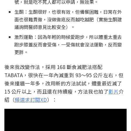
號，就是吃不死人都可以申請，無效果。
生酮：生酮很好，也很有效，但備餐困難，日常在外
面也很難貫徹，沒做徹底反而越吃越肥（實施生酮建
議詢問醫師意見比較安全）。
激烈運動：因為年輕的時候愛跑步，所以體重太重去
跑步膝蓋反而會受傷，一受傷就會沒法運動，反而變
更胖。
後來我改變作法，採用 168 斷食減肥法搭配
TABATA，很快在一年內減重到 93～95 公斤左右，但
後來撞牆一年多，改用新的方法試試，體重最近減了
15 公斤以上，而且還在持續瘦，方法我也拍了
影片
介
紹（
頻道求訂閱XD
）：