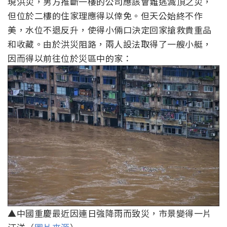
現洪災，男方推斷一樓的公司應該會難逃滅頂之災，
但位於二樓的住家理應得以倖免。但天公始終不作
美，水位不退反升，使得小倆口決定回家搶救貴重品
和收藏。由於洪災阻路，兩人設法取得了一艘小艇，
因而得以前往位於災區中的家：
▲中國重慶最近因連日強降雨而致災，市景變得一片