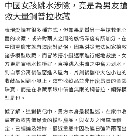
中國女孩跳水涉險，竟是為男友搶
救大量鋼普拉收藏
表現愛情有很多種方式，但如果是幫另一半搶救他心
愛的收藏，或許對兩人之間的感情深度有所加分。在
中國重慶市就有這麼對愛侶，因為洪災無法回家搶救
諸多模型收藏，而冒險搭小艇返家進行絕地救援。女
方更是宣稱水性極好，直接跳入洪流之中奮力划水，
到自家公寓後破窗進入屋內，片刻後攜帶大包小包的
收藏品回到小艇上。這些收藏品並非什麼昂貴的金銀
珠寶，而是在收藏家眼中價值無限的鋼普拉，鋼彈模
型是也。
據了解，這對情侶中，男方本身是模型迷，在家中收
藏有數款售價昂貴的模型產品。與女友之間感情穩
定，已經論及婚嫁。最近重慶市因為連日強降雨而出