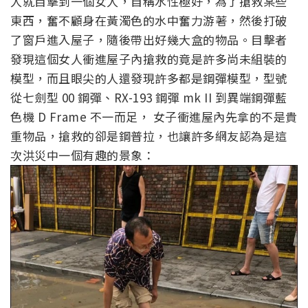
人就目擊到一個女人，自稱水性極好，為了搶救某些
東西，奮不顧身在黃濁色的水中奮力游著，然後打破
了窗戶進入屋子，隨後帶出好幾大盒的物品。目擊者
發現這個女人衝進屋子內搶救的竟是許多尚未組裝的
模型，而且眼尖的人還發現許多都是鋼彈模型，型號
從七劍型 00 鋼彈、RX-193 鋼彈 mk II 到異端鋼彈藍
色機 D Frame 不一而足， 女子衝進屋內先拿的不是貴
重物品，搶救的卻是鋼普拉，也讓許多網友認為是這
次洪災中一個有趣的景象：