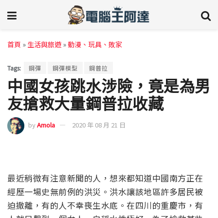
首頁
»
生活與旅遊
»
動漫、玩具、敗家
Tags:
鋼彈
鋼彈模型
鋼普拉
中國女孩跳水涉險，竟是為男
友搶救大量鋼普拉收藏
by
Amola
2020 年 08 月 21 日
最近稍微有注意新聞的人，想來都知道中國南方正在
經歷一場史無前例的洪災。洪水讓該地區許多居民被
迫撤離，有的人不幸喪生水底。在四川的重慶市，有