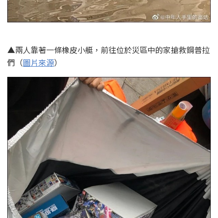
▲兩人靠著一條橡皮小艇，前往位於災區中的家搶救鋼普拉
們（
圖片來源
）