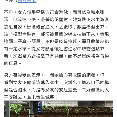
汪洋（
圖片來源
）
不料，女方似乎堅稱自己會游泳，而且認為積水雖
深，但流速不快，憑著這份堅信，她竟跳下水中游泳
靠近自家，然後破窗進入，之後取了數盒模型出來。
這些模型盒裝有一部份被目擊的網友拍攝下來，發現
這兩口子真不簡單，不但是鋼普拉迷，而且收藏品都
有一定水準。從女方願意犧牲游進家中取物這點來
看，顯然雙方對模型已有共識，而不是單純視為普通
的玩具。
男方事後受訪表示，一開始擔心著收藏的鋼彈，但一
看到女友下船游泳進入家中，突然忘了擔心自己的模
型是否泡水，而是為女友的安危擔憂。幸好最後兩人
平安離去，並未發生憾事：