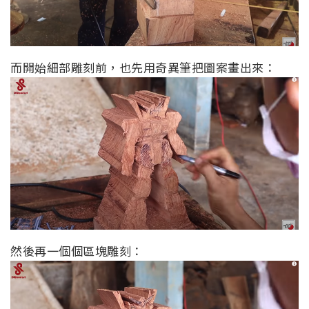
而開始細部雕刻前，也先用奇異筆把圖案畫出來：
然後再一個個區塊雕刻：