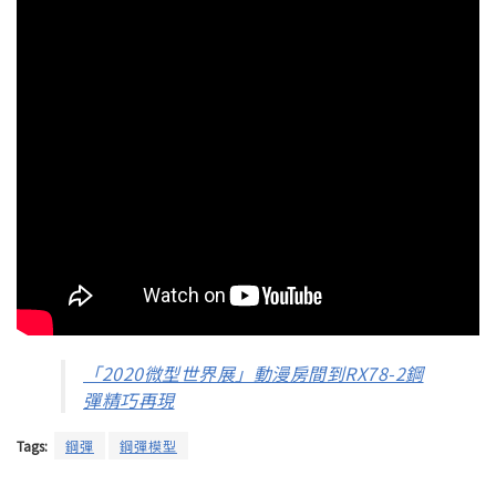
「2020微型世界展」動漫房間到RX78-2鋼
彈精巧再現
Tags:
鋼彈
鋼彈模型