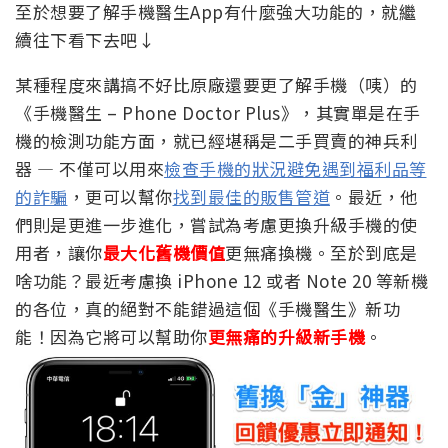
至於想要了解手機醫生App有什麼強大功能的，就繼
續往下看下去吧↓
某種程度來講搞不好比原廠還要更了解手機（咦）的
《手機醫生 – Phone Doctor Plus》，其實單是在手
機的檢測功能方面，就已經堪稱是二手買賣的神兵利
器 — 不僅可以用來
檢查手機的狀況避免遇到福利品等
的詐騙
，更可以幫你
找到最佳的販售管道
。最近，他
們則是更進一步進化，嘗試為考慮更換升級手機的使
用者，讓你
最大化舊機價值
更無痛換機。至於到底是
啥功能？最近考慮換 iPhone 12 或者 Note 20 等新機
的各位，真的絕對不能錯過這個《手機醫生》新功
能！因為它將可以幫助你
更無痛的升級新手機
。