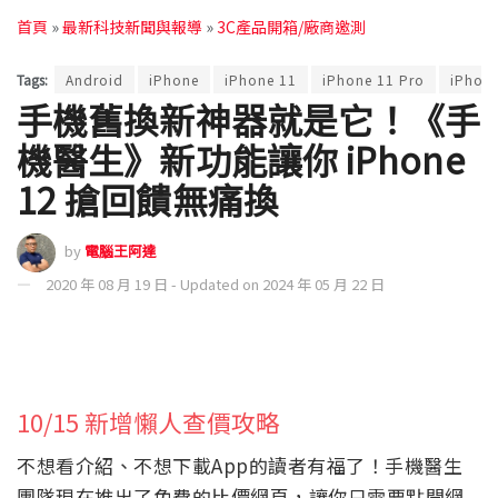
首頁
»
最新科技新聞與報導
»
3C產品開箱/廠商邀測
Tags:
Android
iPhone
iPhone 11
iPhone 11 Pro
iPhon
手機舊換新神器就是它！《手
機醫生》新功能讓你 iPhone
12 搶回饋無痛換
by
電腦王阿達
2020 年 08 月 19 日 - Updated on 2024 年 05 月 22 日
10/15 新增懶人查價攻略
不想看介紹、不想下載App的讀者有福了！手機醫生
團隊現在推出了免費的比價網頁，讓你只需要點開網