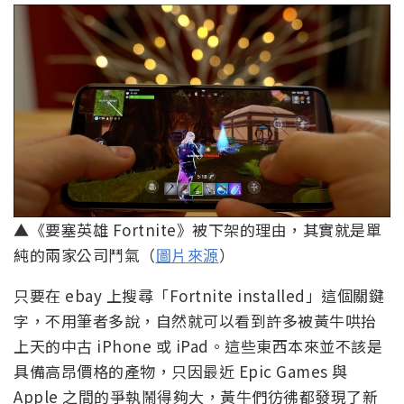
▲《要塞英雄 Fortnite》被下架的理由，其實就是單
純的兩家公司鬥氣（
圖片來源
）
只要在 ebay 上搜尋「Fortnite installed」這個關鍵
字，不用筆者多說，自然就可以看到許多被黃牛哄抬
上天的中古 iPhone 或 iPad。這些東西本來並不該是
具備高昂價格的產物，只因最近 Epic Games 與
Apple 之間的爭執鬧得夠大，黃牛們彷彿都發現了新