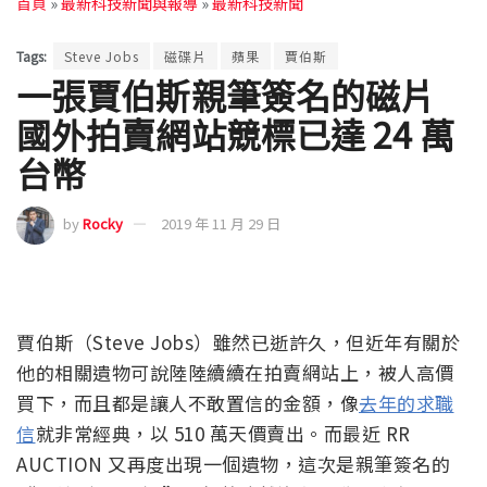
首頁
»
最新科技新聞與報導
»
最新科技新聞
Tags:
Steve Jobs
磁碟片
蘋果
賈伯斯
一張賈伯斯親筆簽名的磁片
國外拍賣網站競標已達 24 萬
台幣
by
Rocky
2019 年 11 月 29 日
賈伯斯（Steve Jobs）雖然已逝許久，但近年有關於
他的相關遺物可說陸陸續續在拍賣網站上，被人高價
買下，而且都是讓人不敢置信的金額，像
去年的求職
信
就非常經典，以 510 萬天價賣出。而最近 RR
AUCTION 又再度出現一個遺物，這次是親筆簽名的