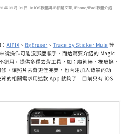
26 年 08 月 04 日
in
iOS軟體與JB相關文章
,
iPhone/iPad 軟體介紹
如：
AIPIX
、
BgEraser
、
Trace by Sticker Mule
等
ad 來說操作可能沒那麼順手，而這篇要介紹的 Magic
感覺還不錯用，提供多種去背工具，如：魔術棒、橡皮擦、
細修，讓照片去背更佳完美。也內建加入背景的功
的相關需求用這款 App 就夠了。目前只有 iOS