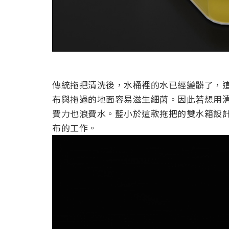
傳統拖把清洗後，水桶裡的水已經變髒了，
布與拖過的地面容易滋生細菌。因此若想用
費力也浪費水。藍小於這款拖把的雙水箱設
布的工作。