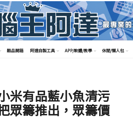
酷品開箱
阿達自製工具
APP/軟體/教學
休閒/懶人包
小米有品藍小魚清污
把眾籌推出，眾籌價