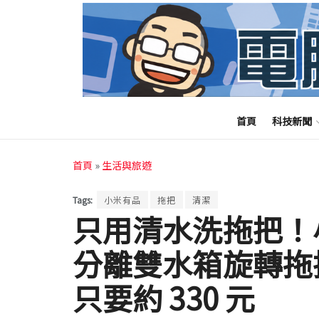
首頁
科技新聞
首頁
»
生活與旅遊
Tags:
小米有品
拖把
清潔
只用清水洗拖把！
分離雙水箱旋轉拖
只要約 330 元