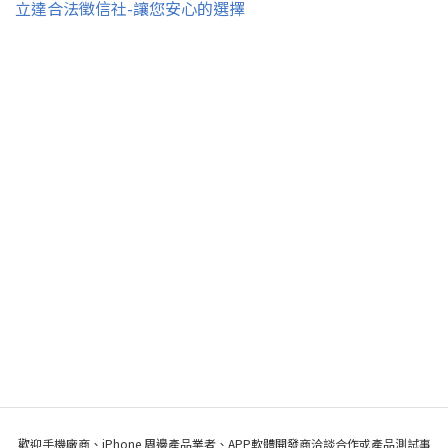
立達合法徵信社-讓您安心的選擇
歡迎手機廠商、iPhone 周邊產品業者、APP軟體開發商洽談合作或產品測試事