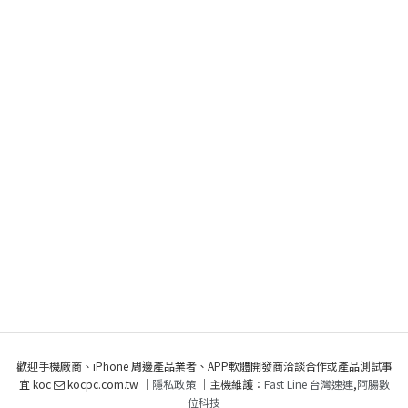
歡迎手機廠商、iPhone 周邊產品業者、APP軟體開發商洽談合作或產品測試事
宜 koc
kocpc.com.tw ｜
隱私政策
｜主機維護：
Fast Line 台灣速連
,
阿腸數
位科技