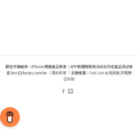
歡迎手機廠商、iPhone 周邊產品業者、APP軟體開發商洽談合作或產品測試事
宜 koc
kocpc.com.tw ｜
隱私政策
｜主機維護：
Fast Line 台灣速連
,
阿腸數
位科技