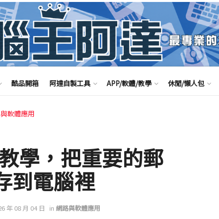
酷品開箱
阿達自製工具
APP/軟體/教學
休閒/懶人包
路與軟體應用
操作教學，把重要的郵
儲存到電腦裡
26 年 08 月 04 日
in
網路與軟體應用