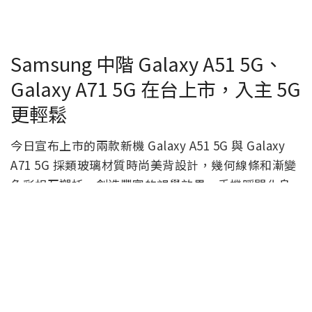
Samsung 中階 Galaxy A51 5G、
Galaxy A71 5G 在台上市，入主 5G
更輕鬆
今日宣布上市的兩款新機 Galaxy A51 5G 與 Galaxy
A71 5G 採類玻璃材質時尚美背設計，幾何線條和漸變
色彩相互襯托，創造豐富的視覺效果，手機瞬間化身
為最佳穿搭配件。分別搭載 6.5吋與 6.7 吋 FHD+ 顯示
器，並均採 Infinity -O 設計，內部使用八核心處理
器，分別為 6GB 與 8GB 記憶體，儲存容量皆為
128GB。這輛款新機電池容量皆為 4500mAh，唯 A51
5G 支援 15W 快充，而 A71 5G 支援 25W 快充。