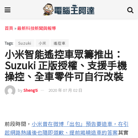
首頁
»
最新科技新聞與報導
Tags:
Suzuki
小米
遙控車
小米智能遙控車眾籌推出：
Suzuki 正版授權、支援手機
操控、全車零件可自行改裝
by
Shengti
2020 年 07 月 02 日
前段時間，
小米曾在微博「出包」預告要造車，在引
起網路熱議後也隨即道歉、提前揭曉造車的答案
其實