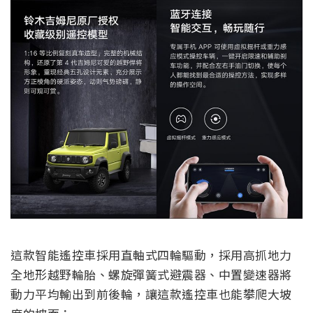
這款智能遙控車採用直軸式四輪驅動，採用高抓地力
全地形越野輪胎、螺旋彈簧式避震器、中置變速器將
動力平均輸出到前後輪，讓這款遙控車也能攀爬大坡