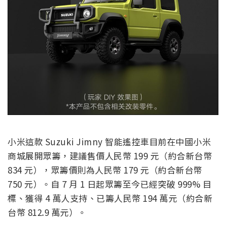
小米這款 Suzuki Jimny 智能遙控車目前在中國小米
商城展開眾籌，建議售價人民幣 199 元（約合新台幣
834 元），眾籌價則為人民幣 179 元（約合新台幣
750 元）。自 7 月 1 日起眾籌至今已經突破 999% 目
標、獲得 4 萬人支持、已籌人民幣 194 萬元（約合新
台幣 812.9 萬元）。