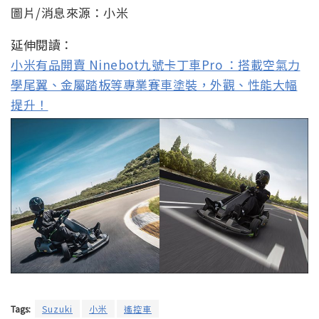
圖片/消息來源：小米
延伸閱讀：
小米有品開賣 Ninebot九號卡丁車Pro ：搭載空氣力
學尾翼、金屬踏板等專業賽車塗裝，外觀、性能大幅
提升！
Tags:
Suzuki
小米
遙控車