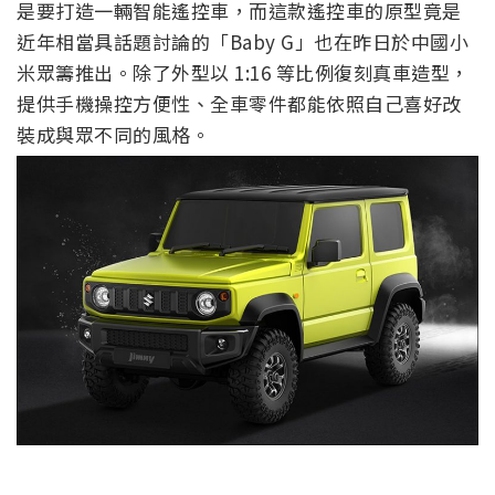
是要打造一輛智能遙控車，而這款遙控車的原型竟是
近年相當具話題討論的「Baby G」也在昨日於中國小
米眾籌推出。除了外型以 1:16 等比例復刻真車造型，
提供手機操控方便性、全車零件都能依照自己喜好改
裝成與眾不同的風格。