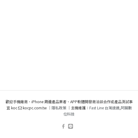
歡迎手機廠商、iPhone 周邊產品業者、APP軟體開發商洽談合作或產品測試事
宜 koc
kocpc.com.tw ｜
隱私政策
｜主機維護：
Fast Line 台灣速連
,
阿腸數
位科技