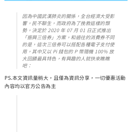
因為中國武漢肺炎的關係，全台經濟大受影
響，民不聊生，而政府為了挽救這樣的頹
勢，決定於 2020 年 07 月 01 日正式推出
「振興三倍券」方案，和過往的消費券不同
的是，這次三倍券可以搭配各種電子支付使
用，其中又以 Pi 錢包的 P 幣隨機 100% 放
大回饋最具特色，有興趣的人就快來瞧瞧
吧：
PS.本文資訊量稍大，且僅為資訊分享，一切優惠活動
內容均以官方公告為主