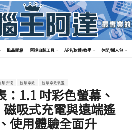
酷品開箱
阿達自製工具
APP/軟體/教學
休閒/懶人包
智慧手環
智慧穿戴
智慧穿戴裝置
表：1.1 吋彩色螢幕、
航、磁吸式充電與遠端遙
、使用體驗全面升