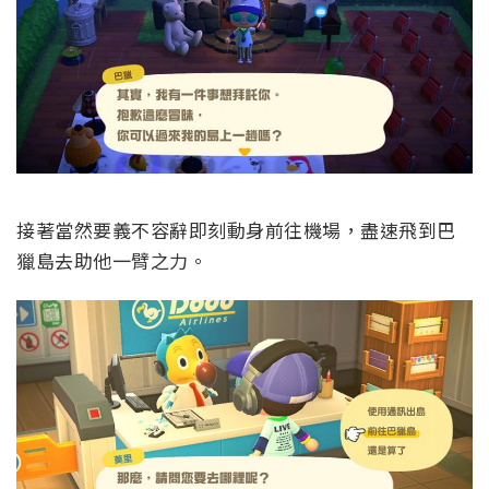
接著當然要義不容辭即刻動身前往機場，盡速飛到巴
獵島去助他一臂之力。