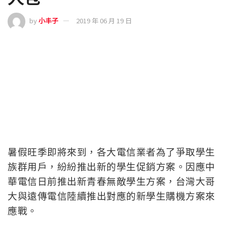
by
小丰子
2019 年 06 月 19 日
暑假旺季即將來到，各大電信業者為了爭取學生
族群用戶，紛紛推出新的學生促銷方案。因應中
華電信日前推出新青春無敵學生方案，台灣大哥
大與遠傳電信陸續推出對應的新學生購機方案來
應戰。
台灣大哥大與遠傳電信新的學生購機方案內容為
何呢? 電信三雄的學生購機方案有哪些差異，說
明如下: